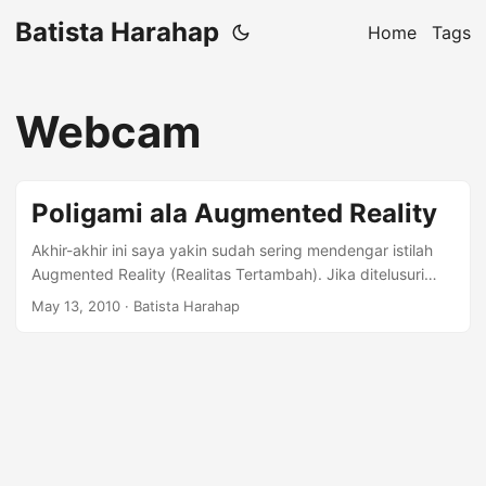
Batista Harahap
Home
Tags
Webcam
Poligami ala Augmented Reality
Akhir-akhir ini saya yakin sudah sering mendengar istilah
Augmented Reality (Realitas Tertambah). Jika ditelusuri
perkembangannya, aplikasi AR sudah ada jauh sejak
May 13, 2010
· Batista Harahap
generasi HP dengan kamera terintegrasi. Menurut
Wikipedia (Bahasa Indonesia), AR jika kita lihat definisinya
adalah sebagai berikut: Realitas tertambah, atau kadang
dikenal dengan singkatan bahasa InggrisnyaÂ AR
(augmented reality), adalahÂ teknologi yang
menggabungkan benda mayaÂ tiga dimensi ke dalam
sebuah lingkungan nyataÂ tiga dimensi dan